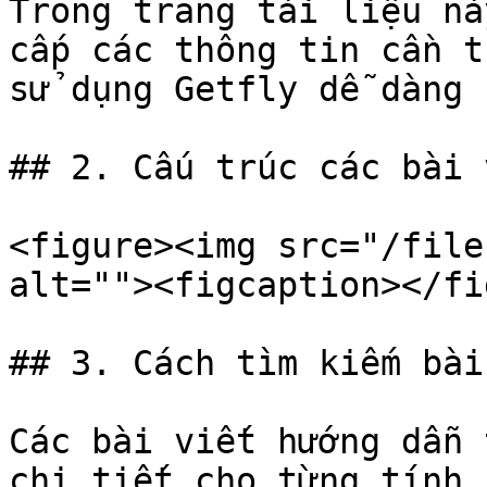
Trong trang tài liệu nà
cấp các thông tin cần t
sử dụng Getfly dễ dàng h
## 2. Cấu trúc các bài 
<figure><img src="/file
alt=""><figcaption></fi
## 3. Cách tìm kiếm bài
Các bài viết hướng dẫn 
chi tiết cho từng tính 