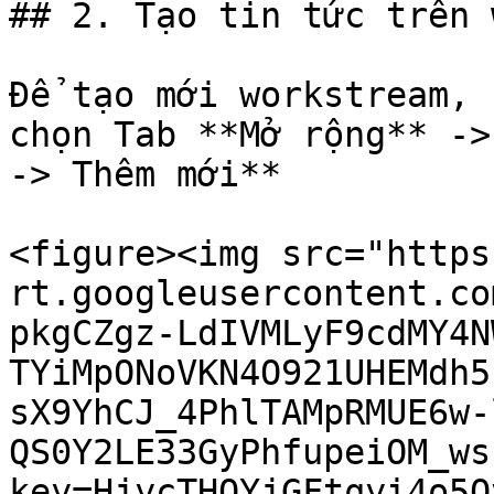
## 2. Tạo tin tức trên 
Để tạo mới workstream, 
chọn Tab **Mở rộng** ->
-> Thêm mới**

<figure><img src="https
rt.googleusercontent.co
pkgCZgz-LdIVMLyF9cdMY4N
TYiMpONoVKN4O921UHEMdh5
sX9YhCJ_4PhlTAMpRMUE6w-
QS0Y2LE33GyPhfupeiOM_ws
key=HjycTHOYjGFtqyi4o5O