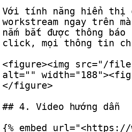
Với tính năng hiển thị 
workstream ngay trên mà
nắm bắt được thông báo 
click, mọi thông tin ch
<figure><img src="/file
alt="" width="188"><fig
</figure>

## 4. Video hướng dẫn

{% embed url="<https://