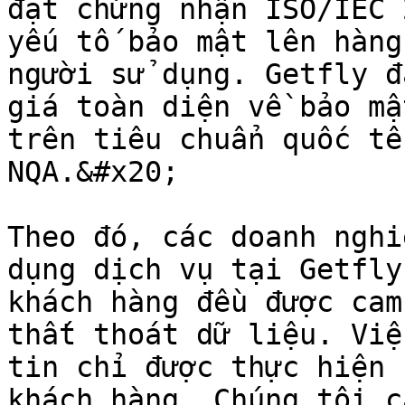
đạt chứng nhận ISO/IEC 
yếu tố bảo mật lên hàng
người sử dụng. Getfly đ
giá toàn diện về bảo mậ
trên tiêu chuẩn quốc tế
NQA.&#x20;

Theo đó, các doanh nghi
dụng dịch vụ tại Getfly
khách hàng đều được cam
thất thoát dữ liệu. Việ
tin chỉ được thực hiện 
khách hàng. Chúng tôi c