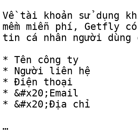
Về tài khoản sử dụng kh
mềm miễn phí, Getfly có
tin cá nhân người dùng 
* Tên công ty

* Người liên hệ

* Điện thoại

* &#x20;Email

* &#x20;Địa chỉ

…
