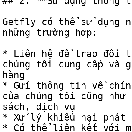
## 2. **Sử dụng thông t
Getfly có thể sử dụng n
những trường hợp:

* Liên hệ để trao đổi t
chúng tôi cung cấp và g
hàng

* Gửi thông tin về chín
của chúng tôi cũng như 
sách, dịch vụ

* Xử lý khiếu nại phát 
* Có thể liên kết với m