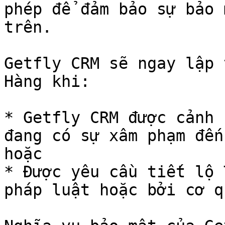
phép để đảm bảo sự bảo 
trên.

Getfly CRM sẽ ngay lập 
Hàng khi:

* Getfly CRM được cảnh 
đang có sự xâm phạm đến
hoặc

* Được yêu cầu tiết lộ 
pháp luật hoặc bởi cơ q