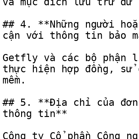
và mục đích lưu trữ dữ 
## 4. **Những người hoặ
cận với thông tin bảo mậ
Getfly và các bộ phận l
thực hiện hợp đồng, sử 
mềm.

## 5. **Địa chỉ của đơn
thông tin**

Công ty Cổ phần Công ng