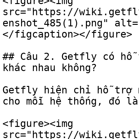
<figure><img 
src="https://wiki.getfl
enshot_485(1).png" alt=
</figcaption></figure>

## Câu 2. Getfly có hỗ 
khác nhau không?

Getfly hiện chỉ hỗ trợ 
cho mỗi hệ thống, đó là
<figure><img 
src="https://wiki.getfl