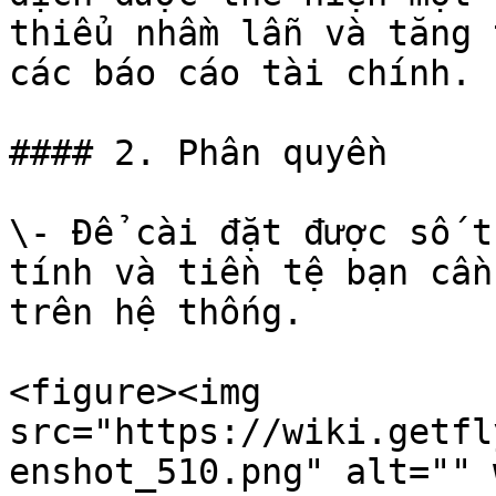
thiểu nhầm lẫn và tăng 
các báo cáo tài chính.

#### 2. Phân quyền

\- Để cài đặt được số t
tính và tiền tệ bạn cần
trên hệ thống.

<figure><img 
src="https://wiki.getfl
enshot_510.png" alt="" 