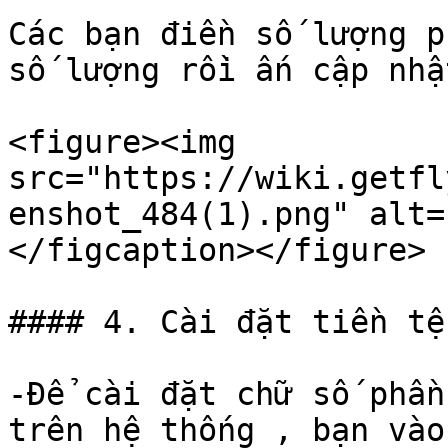
Các bạn điền số lượng p
số lượng rồi ấn cập nhật
<figure><img 
src="https://wiki.getfl
enshot_484(1).png" alt=
</figcaption></figure>

#### 4. Cài đặt tiền tệ

-Để cài đặt chữ số phần
trên hệ thống , bạn vào