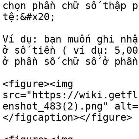
chọn phần chữ số thập p
tệ:&#x20;

Ví dụ: bạn muốn ghi nhậ
ở số tiền ( ví dụ: 5,00
ở phần số chữ số ở phần
<figure><img 
src="https://wiki.getfl
enshot_483(2).png" alt=
</figcaption></figure>
