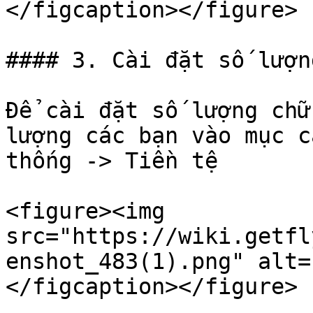
</figcaption></figure>

#### 3. Cài đặt số lượng
Để cài đặt số lượng chữ
lượng các bạn vào mục c
thống -> Tiền tệ

<figure><img 
src="https://wiki.getfl
enshot_483(1).png" alt=
</figcaption></figure>
