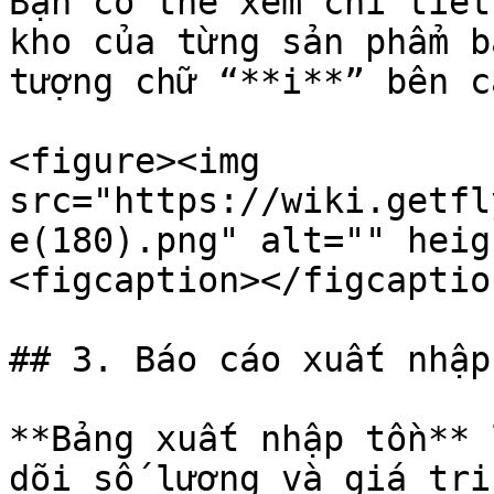
Bạn có thể xem chi tiết
kho của từng sản phẩm b
tượng chữ “**i**” bên c
<figure><img 
src="https://wiki.getfl
e(180).png" alt="" heig
<figcaption></figcaptio
## 3. Báo cáo xuất nhập
**Bảng xuất nhập tồn** 
dõi số lượng và giá trị