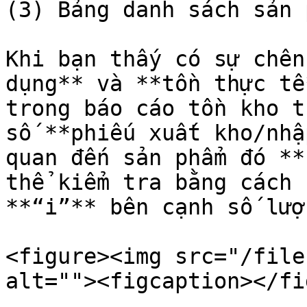
(3) Bảng danh sách sản 
Khi bạn thấy có sự chên
dụng** và **tồn thực tế
trong báo cáo tồn kho t
số **phiếu xuất kho/nhậ
quan đến sản phẩm đó **
thể kiểm tra bằng cách 
**“i”** bên cạnh số lượ
<figure><img src="/file
alt=""><figcaption></fi