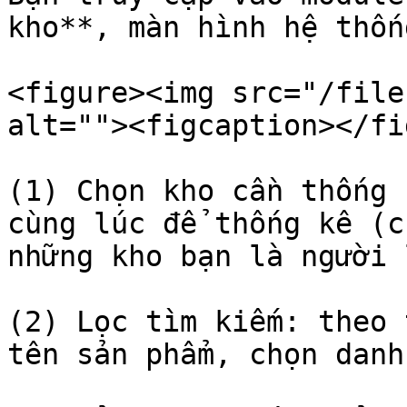
kho**, màn hình hệ thốn
<figure><img src="/file
alt=""><figcaption></fi
(1) Chọn kho cần thống 
cùng lúc để thống kê (c
những kho bạn là người 
(2) Lọc tìm kiếm: theo 
tên sản phẩm, chọn danh