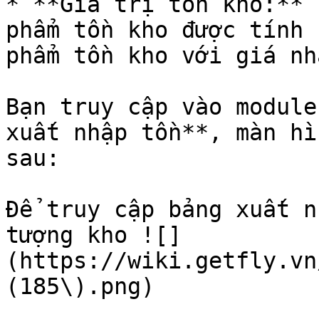
* **Giá trị tồn kho:** 
phẩm tồn kho được tính 
phẩm tồn kho với giá nh
Bạn truy cập vào module
xuất nhập tồn**, màn hì
sau:

Để truy cập bảng xuất n
tượng kho ![]
(https://wiki.getfly.vn
(185\).png)
