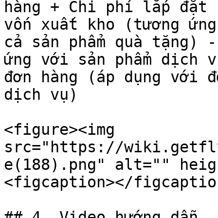
hàng + Chi phí lắp đặt 
vốn xuất kho (tương ứng
cả sản phẩm quà tặng) -
ứng với sản phẩm dịch v
đơn hàng (áp dụng với đ
dịch vụ)

<figure><img 
src="https://wiki.getfl
e(188).png" alt="" heig
<figcaption></figcaptio
## 4. Video hướng dẫn
