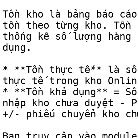
Tồn kho là bảng báo cáo
tồn theo từng kho. Tồn 
thống kê số lượng hàng 
dụng.

* **Tồn thực tế** là số
thực tế trong kho Online
* **Tồn khả dụng** = Số
nhập kho chưa duyệt - P
+/- phiếu chuyển kho ch
Bạn truy cập vào module