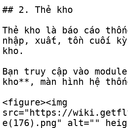
## 2. Thẻ kho

Thẻ kho là báo cáo thốn
nhập, xuất, tồn cuối kỳ
kho.

Bạn truy cập vào module
kho**, màn hình hệ thốn
<figure><img 
src="https://wiki.getfl
e(176).png" alt="" heig