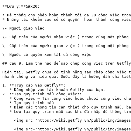
**Lưu ý:**&#x20;

* Hệ thống cho phép hoàn thành tối đa 30 công việc tron
* Những tài khoản sau sẻ có quyền  hoàn thành công việc
\- Người giao việc

\- Cấp trên của người nhận việc ( trong cùng một phòng 
\- Cấp trên của người giao việc ( trong cùng một phòng 
\- Người có quyền xem tất cả công việc

## Câu 9. Làm thế nào để sao chép công việc trên Getfly
Hiện tại, Getfly chưa có tính năng sao chép công việc t
nhanh chóng và hiệu quả. Dưới đây là hướng dẫn chi tiết
1. **Truy cập vào Getfly**:

   * Đăng nhập vào tài khoản Getfly của bạn.

2. **Tạo quy trình mẫu công việc**:

   * Công việc → Tìm công việc hoặc chuỗi công việc cha/con trên Getfly&#x20;

   * Tạo quy trình mẫu.

   * Điền các thông tin cần thiết cho quy trình mẫu, bao gồm tên quy trình, các công việc con cần thiết và mô tả chi tiết.

   * Lưu lại quy trình mẫu sau khi đã nhập đủ thông tin.

     <img src="https://wiki.getfly.vn/public/img/images/image(1958).png" alt="" width="563">

     <img src="https://wiki.getfly.vn/public/img/images/image(1959).png" alt="" width="563">
