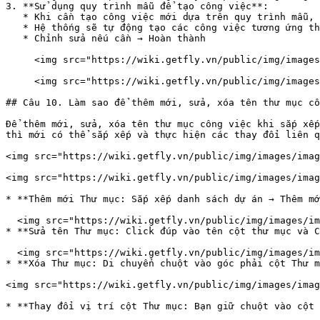
3. **Sử dụng quy trình mẫu để tạo công việc**:

   * Khi cần tạo công việc mới dựa trên quy trình mẫu, bạn chỉ cần chọn quy trình mẫu từ danh sách.

   * Hệ thống sẽ tự động tạo các công việc tương ứng theo quy trình

   * Chỉnh sửa nếu cần → Hoàn thành

     <img src="https://wiki.getfly.vn/public/img/images/image(1960).png" alt="" width="563">

     <img src="https://wiki.getfly.vn/public/img/images/image(1961).png" alt="" width="563">

## Câu 10. Làm sao để thêm mới, sửa, xóa tên thư mục cô
Để thêm mới, sửa, xóa tên thư mục công việc khi sắp xếp
thì mới có thể sắp xếp và thực hiện các thay đổi liên q
<img src="https://wiki.getfly.vn/public/img/images/imag
<img src="https://wiki.getfly.vn/public/img/images/imag
* **Thêm mới Thư mục: Sắp xếp danh sách dự án → Thêm mớ
  <img src="https://wiki.getfly.vn/public/img/images/image(1939).png" alt="" width="563">

* **Sửa tên Thư mục: Click đúp vào tên cột thư mục và C
  <img src="https://wiki.getfly.vn/public/img/images/image(1940).png" alt="" width="563">

* **Xóa Thư mục: Di chuyển chuột vào góc phải cột Thư m
<img src="https://wiki.getfly.vn/public/img/images/imag
* **Thay đổi vị trí cột Thư mục: Bạn giữ chuột vào cột 