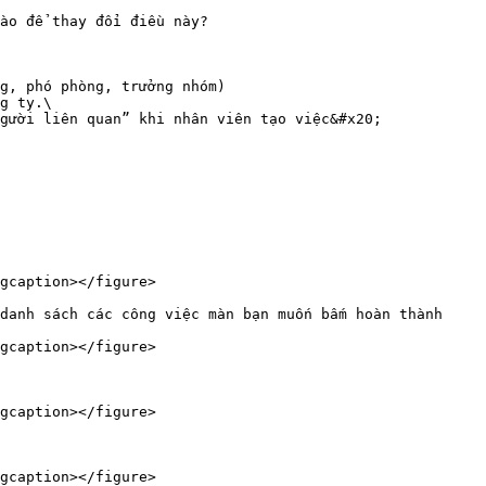
ào để thay đổi điều này?

g, phó phòng, trưởng nhóm)

g ty.\

gcaption></figure>

danh sách các công việc màn bạn muốn bấm hoàn thành

gcaption></figure>

gcaption></figure>

gcaption></figure>
