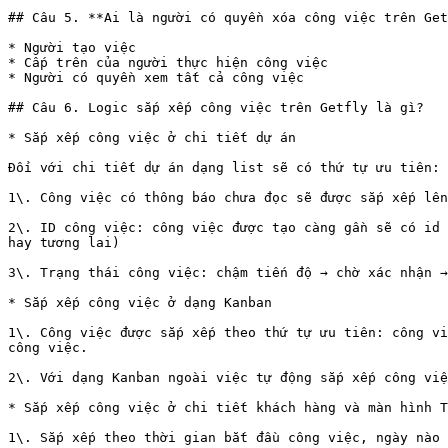
## Câu 5. **Ai là người có quyền xóa công việc trên Get
* Người tạo việc

* Cấp trên của người thực hiện công việc

* Người có quyền xem tất cả công việc

## Câu 6. Logic sắp xếp công việc trên Getfly là gì?

* Sắp xếp công việc ở chi tiết dự án

Đối với chi tiết dự án dạng list sẽ có thứ tự ưu tiên: 
1\. Công việc có thông báo chưa đọc sẽ được sắp xếp lên
2\. ID công việc: công việc được tạo càng gần sẽ có id 
hay tương lai)

3\. Trạng thái công việc: chậm tiến độ → chờ xác nhận →
* Sắp xếp công việc ở dạng Kanban

1\. Công việc được sắp xếp theo thứ tự ưu tiên: công vi
công việc.

2\. Với dạng Kanban ngoài việc tự động sắp xếp công việ
* Sắp xếp công việc ở chi tiết khách hàng và màn hình T
1\. Sắp xếp theo thời gian bắt đầu công việc, ngày nào 