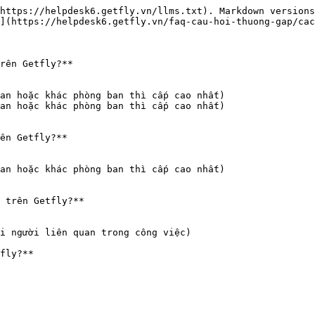
https://helpdesk6.getfly.vn/llms.txt). Markdown versions
](https://helpdesk6.getfly.vn/faq-cau-hoi-thuong-gap/cac
rên Getfly?**

an hoặc khác phòng ban thì cấp cao nhất)

an hoặc khác phòng ban thì cấp cao nhất)

ên Getfly?**

an hoặc khác phòng ban thì cấp cao nhất)

 trên Getfly?**

i người liên quan trong công việc)

fly?**
