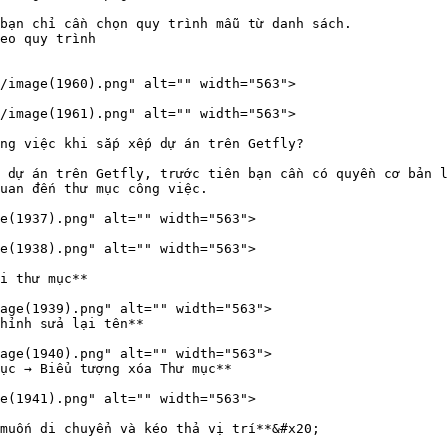
ng việc khi sắp xếp dự án trên Getfly?

 dự án trên Getfly, trước tiên bạn cần có quyền cơ bản l
uan đến thư mục công việc.

e(1937).png" alt="" width="563">

e(1938).png" alt="" width="563">

i thư mục**

hỉnh sửa lại tên**

ục → Biểu tượng xóa Thư mục**

e(1941).png" alt="" width="563">

muốn di chuyển và kéo thả vị trí**&#x20;
