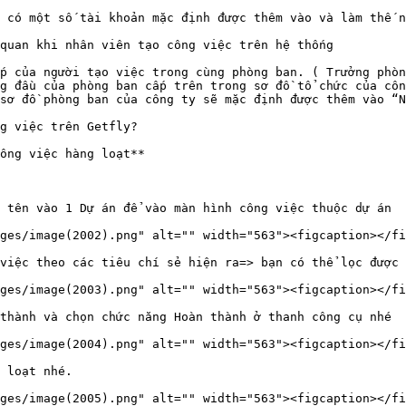
 có một số tài khoản mặc định được thêm vào và làm thế n
quan khi nhân viên tạo công việc trên hệ thống

p của người tạo việc trong cùng phòng ban. ( Trưởng phòn
g đầu của phòng ban cấp trên trong sơ đồ tổ chức của côn
g việc trên Getfly?

ông việc hàng loạt**

 tên vào 1 Dự án để vào màn hình công việc thuộc dự án

ges/image(2002).png" alt="" width="563"><figcaption></fi
việc theo các tiêu chí sẻ hiện ra=> bạn có thể lọc được 
ges/image(2003).png" alt="" width="563"><figcaption></fi
thành và chọn chức năng Hoàn thành ở thanh công cụ nhé

ges/image(2004).png" alt="" width="563"><figcaption></fi
 loạt nhé.

ges/image(2005).png" alt="" width="563"><figcaption></fi