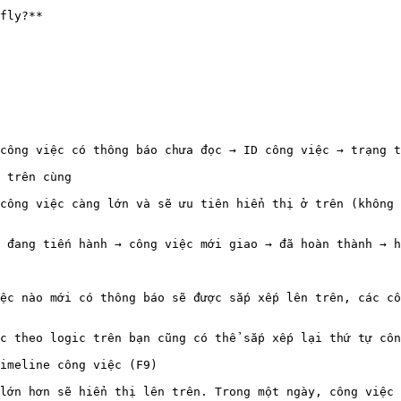
fly?**

công việc có thông báo chưa đọc → ID công việc → trạng t
 trên cùng

công việc càng lớn và sẽ ưu tiên hiển thị ở trên (không 
 đang tiến hành → công việc mới giao → đã hoàn thành → h
ệc nào mới có thông báo sẽ được sắp xếp lên trên, các cô
c theo logic trên bạn cũng có thể sắp xếp lại thứ tự côn
imeline công việc (F9)

lớn hơn sẽ hiển thị lên trên. Trong một ngày, công việc 