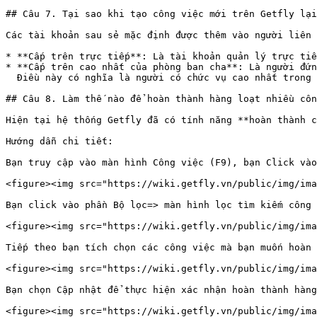
## Câu 7. Tại sao khi tạo công việc mới trên Getfly lại
Các tài khoản sau sẻ mặc định được thêm vào người liên 
* **Cấp trên trực tiếp**: Là tài khoản quản lý trực tiế
* **Cấp trên cao nhất của phòng ban cha**: Là người đứn
  Điều này có nghĩa là người có chức vụ cao nhất trong sơ đồ phòng ban của công ty sẽ mặc định được thêm vào “Người liên quan” khi nhân viên tạo việc&#x20;

## Câu 8. Làm thế nào để hoàn thành hàng loạt nhiều côn
Hiện tại hệ thống Getfly đã có tính năng **hoàn thành c
Hướng dẫn chi tiết:

Bạn truy cập vào màn hình Công việc (F9), bạn Click vào
<figure><img src="https://wiki.getfly.vn/public/img/ima
Bạn click vào phần Bộ lọc=> màn hình lọc tìm kiếm công 
<figure><img src="https://wiki.getfly.vn/public/img/ima
Tiếp theo bạn tích chọn các công việc mà bạn muốn hoàn 
<figure><img src="https://wiki.getfly.vn/public/img/ima
Bạn chọn Cập nhật để thực hiện xác nhận hoàn thành hàng
<figure><img src="https://wiki.getfly.vn/public/img/ima