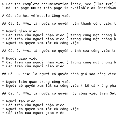
> For the complete documentation index, see [llms.txt](
`.md` to page URLs; this page is available as [Markdown
# Các câu hỏi về module Công việc

## Câu 1. **Ai là người có quyền hoàn thành công việc t
* Người giao việc

* Cấp trên của người nhận việc ( trong cùng một phòng b
* Cấp trên của người giao việc ( trong cùng một phòng b
* Người có quyền xem tất cả công việc

## Câu 2. **Ai là người có quyền chỉnh sửa công việc tr
* Người giao việc

* Cấp trên của người nhận việc ( trong cùng một phòng b
* Cấp trên của người giao việc

## Câu 3. **Ai là người có quyền đánh giá sao công việc
* Người liên quan trong công việc

* Người có quyền xem tất cả công việc ( kể cả không phả
## Câu 4. **Ai là người có quyền hủy công việc trên Get
* Người tạo việc

* Cấp trên của người nhận việc

* Người có quyền xem tất cả công việc

* Cấp trên của người giao việc
